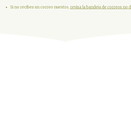
Ofertas para familias numerosas (3 o
Si no recibes un correo nuestro,
revisa la bandeja de correos no
más hijos).
Más información