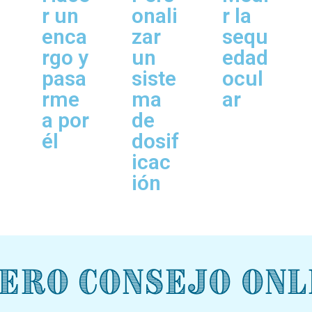
r un
onali
r la
enca
zar
sequ
rgo y
un
edad
pasa
siste
ocul
rme
ma
ar
a por
de
él
dosif
icac
ión
ero Consejo ONL