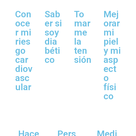
Con
Sab
To
Mej
oce
er si
mar
orar
r mi
soy
me
mi
ries
dia
la
piel
go
béti
ten
y mi
car
co
sión
asp
diov
ect
asc
o
ular
físi
co
Hace
Pers
Medi