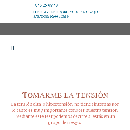
945 25 98 43
LUNES A VIERNES
9:00 a 13:30 – 16:30 a 19:30
SÁBADOS:
10:00 a 13:30
Nuestros servicios
Hacer un encargo
Consejo para clientes
Ofertas y novedades
Historia Farmacia Puente
Contacto y localización
Tomarme la tensión
La tensión alta, o hipertensión, no tiene síntomas por
lo tanto es muy importante conocer nuestra tensión.
Mediante este test podemos decirte si estás en un
grupo de riesgo.